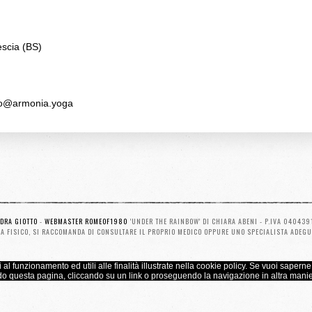
escia (BS)
fo@armonia.yoga
NDRA GIOTTO
-
WEBMASTER ROMEOF1980
'UNDER THE RAINBOW' DI CHIARA ABENI - P.IVA 040439
A FISICO, SI RACCOMANDA DI CONSULTARE IL PROPRIO MEDICO OPPURE UNO SPECIALISTA ADEGU
 al funzionamento ed utili alle finalità illustrate nella cookie policy. Se vuoi saperne
do questa pagina, cliccando su un link o proseguendo la navigazione in altra manie