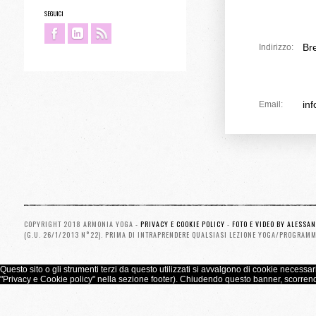
SEGUICI
Br
Indirizzo:
in
Email:
COPYRIGHT 2018 ARMONIA YOGA -
PRIVACY E COOKIE POLICY
-
FOTO E VIDEO BY ALESSA
(G.U. 26/1/2013 N°22). PRIMA DI INTRAPRENDERE QUALSIASI LEZIONE YOGA/PROGRAMM
Questo sito o gli strumenti terzi da questo utilizzati si avvalgono di cookie necessari
"Privacy e Cookie policy" nella sezione footer). Chiudendo questo banner, scorren