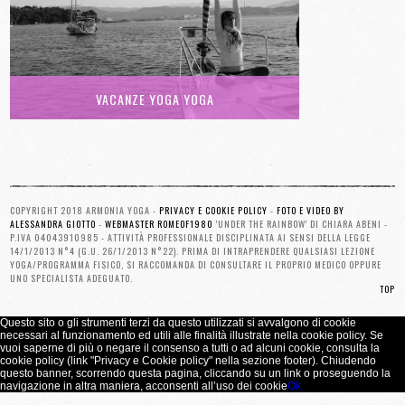
VACANZE YOGA YOGA
COPYRIGHT 2018 ARMONIA YOGA -
PRIVACY E COOKIE POLICY
-
FOTO E VIDEO BY
ALESSANDRA GIOTTO
-
WEBMASTER ROMEOF1980
'UNDER THE RAINBOW' DI CHIARA ABENI -
P.IVA 04043910985 - ATTIVITÀ PROFESSIONALE DISCIPLINATA AI SENSI DELLA LEGGE
14/1/2013 N°4 (G.U. 26/1/2013 N°22). PRIMA DI INTRAPRENDERE QUALSIASI LEZIONE
YOGA/PROGRAMMA FISICO, SI RACCOMANDA DI CONSULTARE IL PROPRIO MEDICO OPPURE
UNO SPECIALISTA ADEGUATO.
TOP
Questo sito o gli strumenti terzi da questo utilizzati si avvalgono di cookie
necessari al funzionamento ed utili alle finalità illustrate nella cookie policy. Se
vuoi saperne di più o negare il consenso a tutti o ad alcuni cookie, consulta la
cookie policy (link "Privacy e Cookie policy" nella sezione footer). Chiudendo
questo banner, scorrendo questa pagina, cliccando su un link o proseguendo la
navigazione in altra maniera, acconsenti all’uso dei cookie
Ok