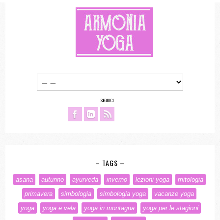
SEGUICI
– TAGS –
asana
autunno
ayurveda
inverno
lezioni yoga
mitologia
primavera
simbologia
simbologia yoga
vacanze yoga
yoga
yoga e vela
yoga in montagna
yoga per le stagioni