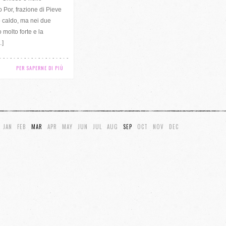
o Por, frazione di Pieve
o caldo, ma nei due
 molto forte e la
…]
PER SAPERNE DI PIÙ
JAN
FEB
MAR
APR
MAY
JUN
JUL
AUG
SEP
OCT
NOV
DEC