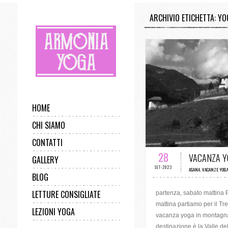
ARCHIVIO ETICHETTA: Y
HOME
CHI SIAMO
0 COMMENTI 
CONTATTI
28
VACANZA 
GALLERY
SET-2023
ASANA
,
VACANZE YOG
BLOG
LETTURE CONSIGLIATE
partenza, sabato mattina 
mattina partiamo per il Tre
LEZIONI YOGA
vacanza yoga in montagna
destinazione è la Valle de