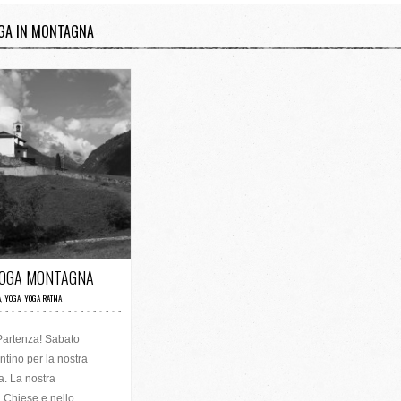
OGA IN MONTAGNA
/ 12 VOTI
YOGA MONTAGNA
A
,
YOGA
,
YOGA RATNA
Partenza! Sabato
ntino per la nostra
. La nostra
l Chiese e nello