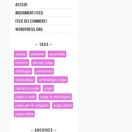
ACCEDI
INSERIMENTI FEED
FEED DEI COMMENTI
WORDPRESS.ORG
– TAGS –
asana
autunno
ayurveda
inverno
lezioni yoga
mitologia
primavera
simbologia
simbologia yoga
vacanze yoga
yoga
yoga e vela
yoga in montagna
yoga per le stagioni
yoga ranta
yoga ratna
– ARCHIVES –