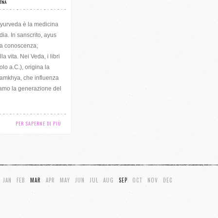
TNA
Ayurveda è la medicina
ndia. In sanscrito, ayus
ica conoscenza;
a vita. Nei Veda, i libri
lo a.C.), origina la
Samkhya, che influenza
iamo la generazione del
PER SAPERNE DI PIÙ
JAN
FEB
MAR
APR
MAY
JUN
JUL
AUG
SEP
OCT
NOV
DEC