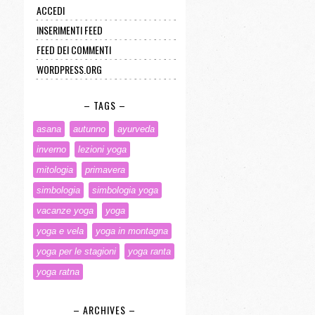
ACCEDI
INSERIMENTI FEED
FEED DEI COMMENTI
WORDPRESS.ORG
– TAGS –
asana
autunno
ayurveda
inverno
lezioni yoga
mitologia
primavera
simbologia
simbologia yoga
vacanze yoga
yoga
yoga e vela
yoga in montagna
yoga per le stagioni
yoga ranta
yoga ratna
– ARCHIVES –