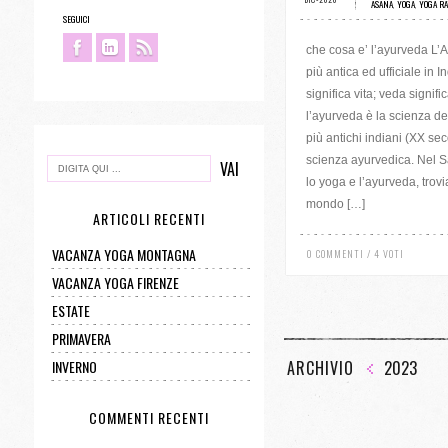
ASANA
,
YOGA
,
YOGA RA
SEGUICI
che cosa e’ l’ayurveda L’
più antica ed ufficiale in I
significa vita; veda signif
l’ayurveda è la scienza dell
più antichi indiani (XX seco
scienza ayurvedica. Nel 
lo yoga e l’ayurveda, trov
mondo […]
ARTICOLI RECENTI
VACANZA YOGA MONTAGNA
0 COMMENTI / 4 VOTI
VACANZA YOGA FIRENZE
ESTATE
PRIMAVERA
INVERNO
ARCHIVIO
2023
COMMENTI RECENTI