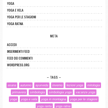
YOGA
YOGA E VELA
YOGA PER LE STAGIONI
YOGA RATNA
META
ACCEDI
INSERIMENTI FEED
FEED DEI COMMENTI
WORDPRESS.ORG
– TAGS –
asana
autunno
ayurveda
inverno
lezioni yoga
mitologia
primavera
simbologia
simbologia yoga
vacanze yoga
yoga
yoga e vela
yoga in montagna
yoga per le stagioni
yoga ranta
yoga ratna