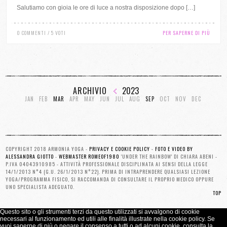
Salutiamo con gioia le ore di luce a nostra disposizione dopo […]
0 COMMENTI / 5 VOTI
PER SAPERNE DI PIÙ
ARCHIVIO
2023
JAN
FEB
MAR
APR
MAY
JUN
JUL
AUG
SEP
OCT
NOV
DEC
COPYRIGHT 2018 ARMONIA YOGA -
PRIVACY E COOKIE POLICY
-
FOTO E VIDEO BY
ALESSANDRA GIOTTO
-
WEBMASTER ROMEOF1980
'UNDER THE RAINBOW' DI CHIARA ABENI -
P.IVA 04043910985 - ATTIVITÀ PROFESSIONALE DISCIPLINATA AI SENSI DELLA LEGGE
14/1/2013 N°4 (G.U. 26/1/2013 N°22). PRIMA DI INTRAPRENDERE QUALSIASI LEZIONE
YOGA/PROGRAMMA FISICO, SI RACCOMANDA DI CONSULTARE IL PROPRIO MEDICO OPPURE
UNO SPECIALISTA ADEGUATO.
TOP
Questo sito o gli strumenti terzi da questo utilizzati si avvalgono di cookie
necessari al funzionamento ed utili alle finalità illustrate nella cookie policy. Se
vuoi saperne di più o negare il consenso a tutti o ad alcuni cookie, consulta la