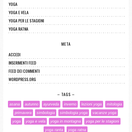
YOGA
YOGA E VELA
YOGA PER LE STAGIONI
YOGA RATNA
META
ACCEDI
INSERIMENTI FEED
FEED DEI COMMENTI
WORDPRESS.ORG
– TAGS –
asana
autunno
ayurveda
inverno
lezioni yoga
mitologia
primavera
simbologia
simbologia yoga
vacanze yoga
yoga
yoga e vela
yoga in montagna
yoga per le stagioni
yoga ranta
yoga ratna