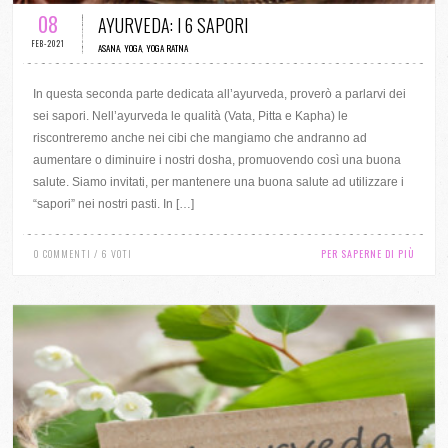
08
AYURVEDA: I 6 SAPORI
FEB-2021
ASANA
,
YOGA
,
YOGA RATNA
In questa seconda parte dedicata all’ayurveda, proverò a parlarvi dei
sei sapori. Nell’ayurveda le qualità (Vata, Pitta e Kapha) le
riscontreremo anche nei cibi che mangiamo che andranno ad
aumentare o diminuire i nostri dosha, promuovendo così una buona
salute. Siamo invitati, per mantenere una buona salute ad utilizzare i
“sapori” nei nostri pasti. In […]
0 COMMENTI / 6 VOTI
PER SAPERNE DI PIÙ