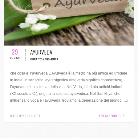
0 COMMENTI / 4 VOTI
29
AYURVEDA
DIC-2020
ASANA
,
YOGA
,
YOGA RATNA
che cosa e’ l’ayurveda L’Ayurveda è la medicina più antica ed ufficiale
in India. In sanscrito, ayus significa vita; veda significa conoscenza;
l’ayurveda è la scienza della vita. Nei Veda, i libri più antichi indiani
(XX secolo a.C.), origina la scienza ayurvedica. Nel Samkhya, che
influenza lo yoga e l’ayurveda, troviamo la generazione del mondo […]
0 COMMENTI / 4 VOTI
PER SAPERNE DI PIÙ