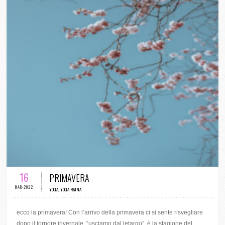
0 COMMENTI / 5 VOTI
16
PRIMAVERA
MAR-2022
YOGA
,
YOGA RATNA
ecco la primavera! Con l’arrivo della primavera ci si sente risvegliare
dopo il torpore invernale, “usciamo dal letargo”, è la stagione del