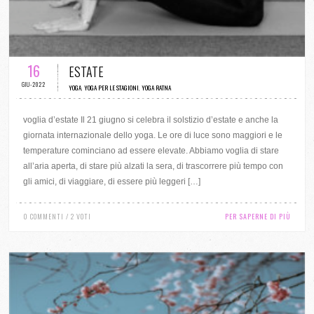
0 COMMENTI / 2 VOTI
16
ESTATE
GIU-2022
YOGA
,
YOGA PER LE STAGIONI
,
YOGA RATNA
voglia d’estate Il 21 giugno si celebra il solstizio d’estate e anche la
giornata internazionale dello yoga. Le ore di luce sono maggiori e le
temperature cominciano ad essere elevate. Abbiamo voglia di stare
all’aria aperta, di stare più alzati la sera, di trascorrere più tempo con
gli amici, di viaggiare, di essere più leggeri […]
0 COMMENTI / 2 VOTI
PER SAPERNE DI PIÙ