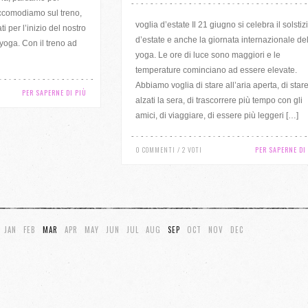
accomodiamo sul treno,
voglia d’estate Il 21 giugno si celebra il solstiz
i per l’inizio del nostro
d’estate e anche la giornata internazionale del
yoga. Con il treno ad
yoga. Le ore di luce sono maggiori e le
temperature cominciano ad essere elevate.
Abbiamo voglia di stare all’aria aperta, di star
PER SAPERNE DI PIÙ
alzati la sera, di trascorrere più tempo con gli
amici, di viaggiare, di essere più leggeri […]
0 COMMENTI / 2 VOTI
PER SAPERNE DI
JAN
FEB
MAR
APR
MAY
JUN
JUL
AUG
SEP
OCT
NOV
DEC