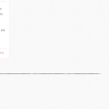
io
lo
e più
 PIÙ