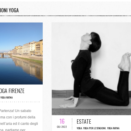
ZIONI YOGA
/ 20 VOTI
OGA FIRENZE
,
YOGA RATNA
0 COMMENTI / 2 VOTI
Partenza! Un sabato
ma con i profumi della
16
ESTATE
ll’aria ed il canto degli
GIU-2022
YOGA
,
YOGA PER LE STAGIONI
,
YOGA RATNA
na, partiamo per