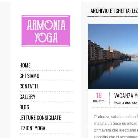
ARCHIVIO ETICHETTA: LE
HOME
CHI SIAMO
0 COMMENTI 
CONTATTI
16
VACANZA Y
GALLERY
MAR-2023
VACANZE YOGA
,
YOGA
BLOG
LETTURE CONSIGLIATE
Partenza, sabato mattina 
mattina un poco nuvoloso 
LEZIONI YOGA
primavera che aleggiano ne
uccellini che ci accompag