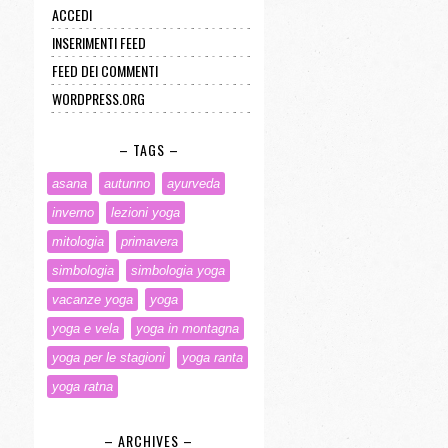
ACCEDI
INSERIMENTI FEED
FEED DEI COMMENTI
WORDPRESS.ORG
– TAGS –
asana
autunno
ayurveda
inverno
lezioni yoga
mitologia
primavera
simbologia
simbologia yoga
vacanze yoga
yoga
yoga e vela
yoga in montagna
yoga per le stagioni
yoga ranta
yoga ratna
– ARCHIVES –