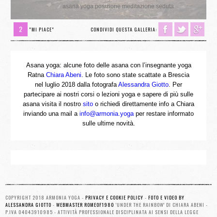
asana yoga posizione meditazione seduta
2
"MI PIACE"
CONDIVIDI QUESTA GALLERIA:
Asana yoga: alcune foto delle asana con l’insegnante yoga
Ratna
Chiara Abeni
. Le foto sono state scattate a Brescia
nel luglio 2018 dalla fotografa
Alessandra Giotto
. Per
partecipare ai nostri corsi o lezioni yoga e sapere di più sulle
asana visita il nostro
sito
o richiedi direttamente info a Chiara
inviando una mail a
info@armonia.yoga
per restare informato
sulle ultime novità.
COPYRIGHT 2018 ARMONIA YOGA -
PRIVACY E COOKIE POLICY
-
FOTO E VIDEO BY
ALESSANDRA GIOTTO
-
WEBMASTER ROMEOF1980
'UNDER THE RAINBOW' DI CHIARA ABENI -
P.IVA 04043910985 - ATTIVITÀ PROFESSIONALE DISCIPLINATA AI SENSI DELLA LEGGE